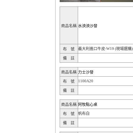
商品名稱
水泱泱沙發
義大利進口牛皮-W19 (現場選購)
布 號
備 註
商品名稱
力士沙發
1100A20
布 號
備 註
商品名稱
阿牧點心桌
帆布白
布 號
備 註