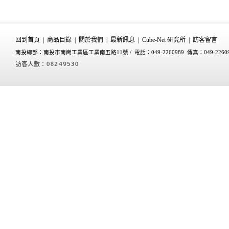
回到首頁
|
商品目錄
|
關於我們
|
最新訊息
|
Cube-Net 研究所
|
訪客留言
南投總部：南投市南崗工業區工業南五路11號 /
電話：049-2260989 傳真：049-2260
訪客人數：