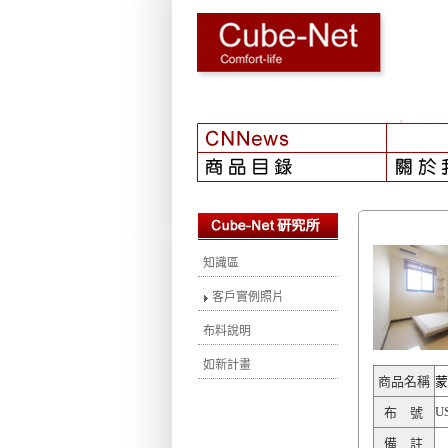
【2024-08
知識區
客戶實例照片
布料說明
如新計畫
商品名稱
蒙
U
布 號
備 註