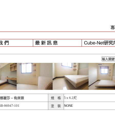
-01】
- 颱風之後...
5 x 6.2尺
娜麗莎 – 有床頭
規 格
SB-96947-101
NONE
塗 裝