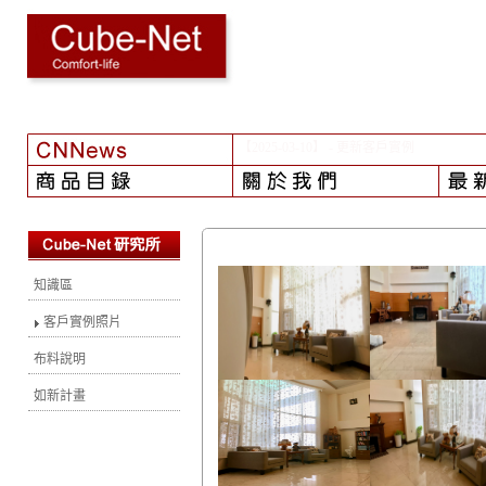
【2024-08-01】
- 颱風之後...
知識區
客戶實例照片
布料說明
如新計畫