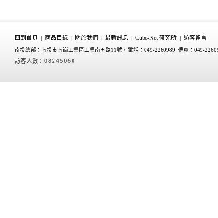
回到首頁
|
商品目錄
|
關於我們
|
最新訊息
|
Cube-Net 研究所
|
訪客留言
南投總部：南投市南崗工業區工業南五路11號 /
電話：049-2260989 傳真：049-2260
訪客人數：