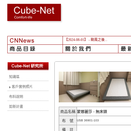
【2024-08-01】
- 颱風之後...
知識區
客戶實例照片
布料說明
如新計畫
商品名稱
蒙娜麗莎 - 無床頭
布 號
USB 36901-103
備 註