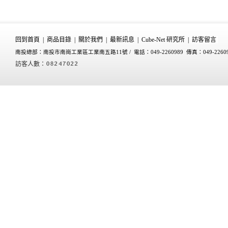
回到首頁
|
商品目錄
|
關於我們
|
最新訊息
|
Cube-Net 研究所
|
訪客留言
南投總部：南投市南崗工業區工業南五路11號 /
電話：049-2260989 傳真：049-2260
訪客人數：