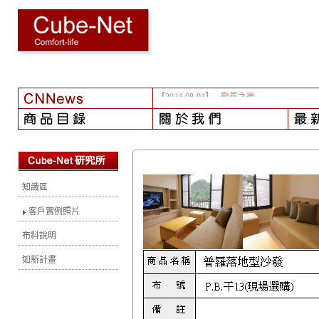
【2024-08-01】
- 颱風之後...
知識區
客戶實例照片
布料說明
如新計畫