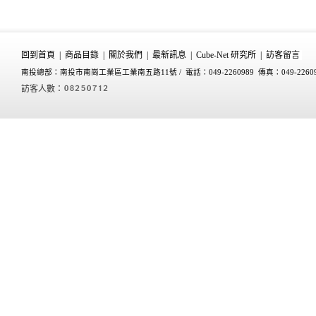
回到首頁
|
商品目錄
|
關於我們
|
最新訊息
|
Cube-Net 研究所
|
訪客留言
南投總部：南投市南崗工業區工業南五路11號 /
電話：049-2260989 傳真：049-2260
訪客人數：