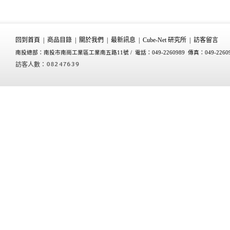
回到首頁
|
商品目錄
|
關於我們
|
最新訊息
|
Cube-Net 研究所
|
訪客留言
南投總部：南投市南崗工業區工業南五路11號 /
電話：049-2260989 傳真：049-2260
訪客人數：