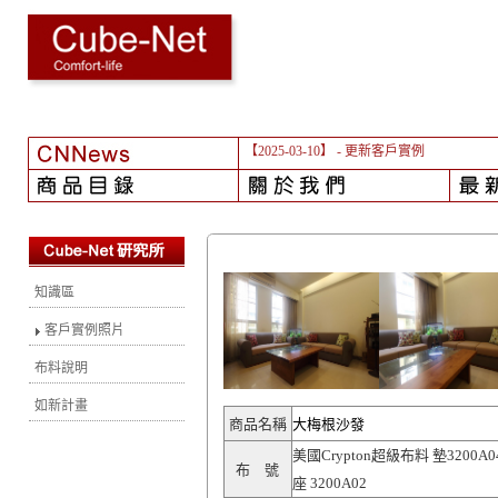
【2025-03-10】
- 更新客戶實例
知識區
客戶實例照片
布料說明
如新計畫
商品名稱
大梅根沙發
美國Crypton超級布料 墊3200A04
布 號
座 3200A02