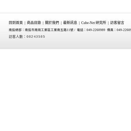
回到首頁
|
商品目錄
|
關於我們
|
最新訊息
|
Cube-Net 研究所
|
訪客留言
南投總部：南投市南崗工業區工業南五路11號 /
電話：049-2260989 傳真：049-2260
訪客人數：