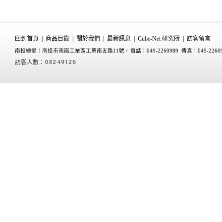
回到首頁
|
商品目錄
|
關於我們
|
最新訊息
|
Cube-Net 研究所
|
訪客留言
南投總部：南投市南崗工業區工業南五路11號 /
電話：049-2260989 傳真：049-2260
訪客人數：