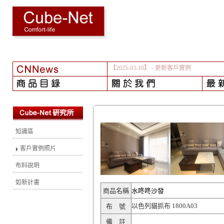
【2025-03-10】
- 更新客戶實例
知識區
客戶實例照片
布料說明
如新計畫
商品名稱
水咚咚沙發
以色列貓抓布 1800A03
布 號
備 註