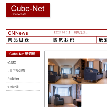
【2024-08-01】
- 颱風之後...
知識區
客戶實例照片
布料說明
如新計畫