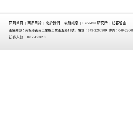
回到首頁
|
商品目錄
|
關於我們
|
最新訊息
|
Cube-Net 研究所
|
訪客留言
南投總部：南投市南崗工業區工業南五路11號 /
電話：049-2260989 傳真：049-2260
訪客人數：