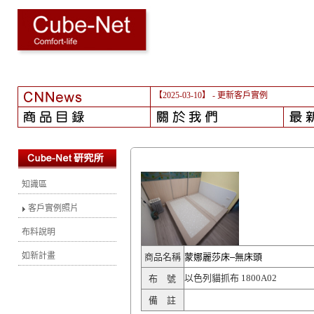
【2025-03-10】
- 更新客戶實例
知識區
客戶實例照片
布料說明
如新計畫
商品名稱
蒙娜麗莎床–無床頭
以色列貓抓布 1800A02
布 號
備 註