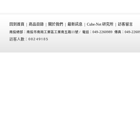
回到首頁
|
商品目錄
|
關於我們
|
最新訊息
|
Cube-Net 研究所
|
訪客留言
南投總部：南投市南崗工業區工業南五路11號 /
電話：049-2260989 傳真：049-2260
訪客人數：