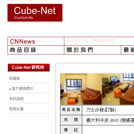
【2024-08-01】
- 颱風之後...
知識區
客戶實例照片
布料說明
如新計畫