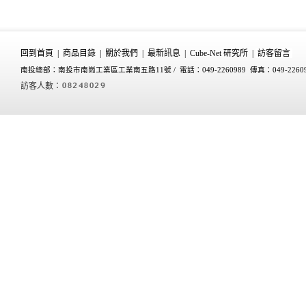
回到首頁
|
商品目錄
|
關於我們
|
最新訊息
|
Cube-Net 研究所
|
訪客留言
南投總部：南投市南崗工業區工業南五路11號 /
電話：049-2260989 傳真：049-2260
訪客人數：