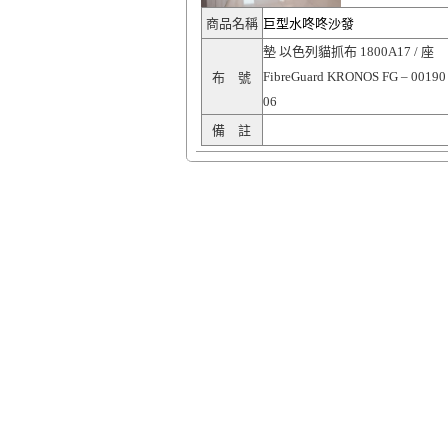
商品名稱
巨型水咚咚沙發
墊 以色列貓抓布 1800A17 / 座
FibreGuard KRONOS FG – 00190 
布 號
06
備 註