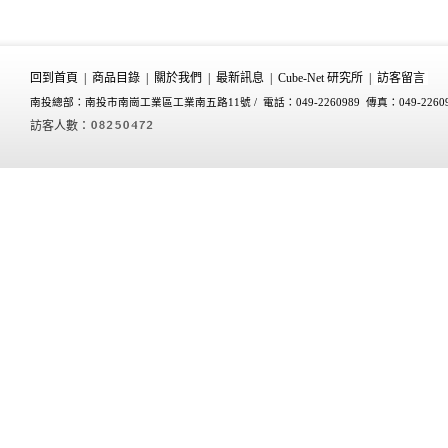
回到首頁
|
商品目錄
|
關於我們
|
最新訊息
|
Cube-Net 研究所
|
訪客留言
南投總部：南投市南崗工業區工業南五路11號 /
電話：049-2260989 傳真：049-2260
訪客人數：