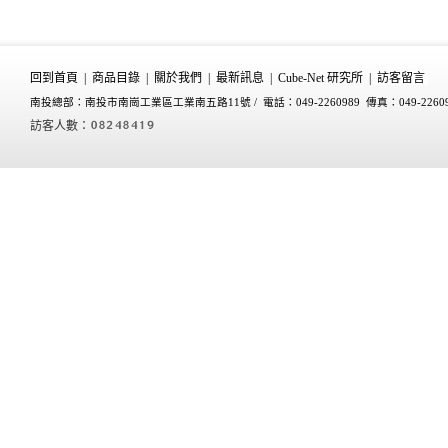
回到首頁
|
商品目錄
|
關於我們
|
最新訊息
|
Cube-Net 研究所
|
訪客留言
南投總部：南投市南崗工業區工業南五路11號 /
電話：049-2260989 傳真：049-2260
訪客人數：