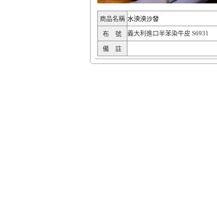
商品名稱
水泱泱沙發
義大利進口半苯染牛皮 S6931
布 號
備 註