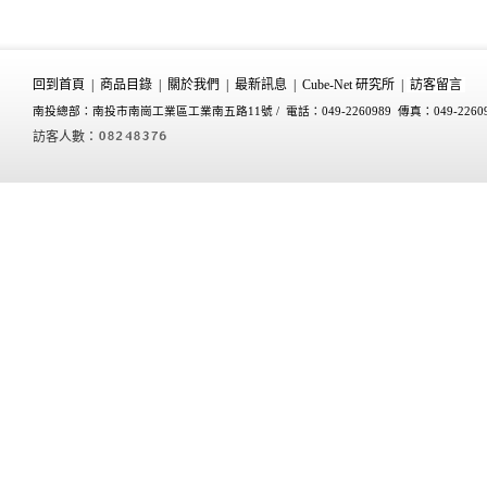
回到首頁
|
商品目錄
|
關於我們
|
最新訊息
|
Cube-Net 研究所
|
訪客留言
南投總部：南投市南崗工業區工業南五路11號 /
電話：049-2260989 傳真：049-2260
訪客人數：