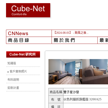
【2024-08-01】
- 颱風之後...
知識區
客戶實例照片
布料說明
如新計畫
商品名稱
雙子星沙發
以色列貓抓旗艦版 3200A25
布 號
備 註