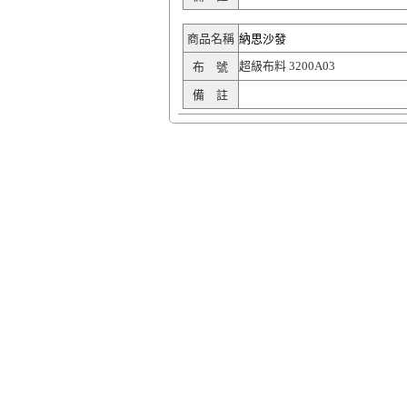
商品名稱
納思沙發
超級布料 3200A03
布 號
備 註