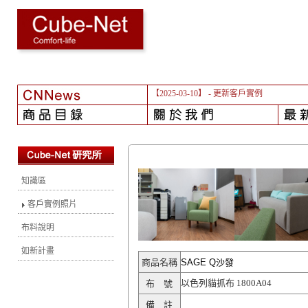
【2025-03-10】
- 更新客戶實例
知識區
客戶實例照片
布料說明
如新計畫
商品名稱
SAGE Q沙發
以色列貓抓布 1800A04
布 號
備 註