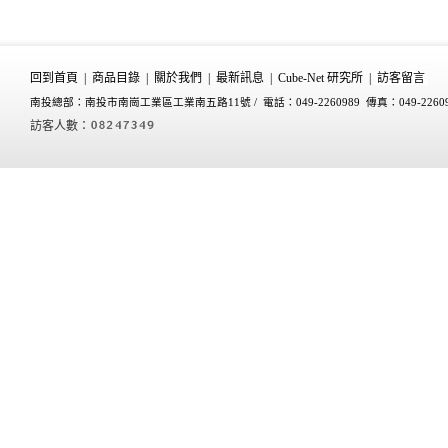
回到首頁
|
商品目錄
|
關於我們
|
最新訊息
|
Cube-Net 研究所
|
訪客留言
南投總部：南投市南崗工業區工業南五路11號 /
電話：049-2260989 傳真：049-2260
訪客人數：