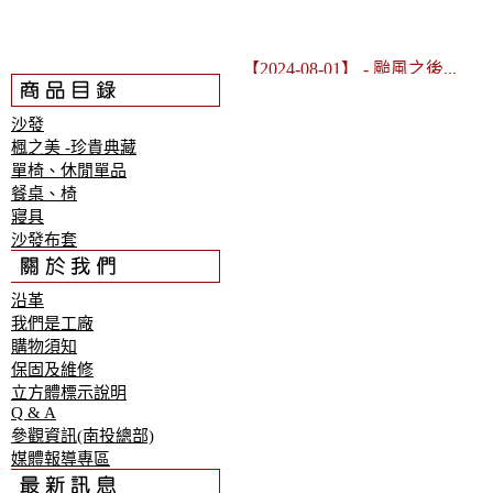
【2024-08-01】
- 颱風之後...
沙發
楓之美 -珍貴典藏
單椅、休閒單品
餐桌、椅
寢具
沙發布套
沿革
我們是工廠
購物須知
保固及維修
立方體標示說明
Q & A
參觀資訊(南投總部)
媒體報導專區