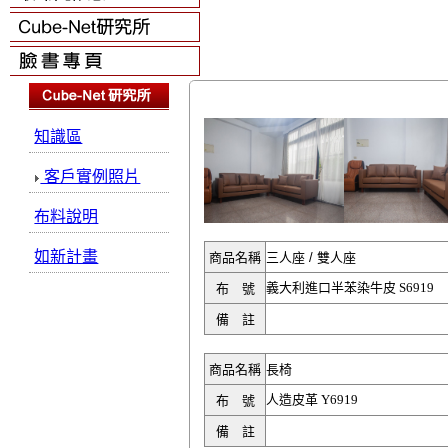
知識區
客戶實例照片
布料說明
如新計畫
商品名稱
三人座 / 雙人座
義大利進口半苯染牛皮 S6919
布 號
備 註
商品名稱
長椅
人造皮革 Y6919
布 號
備 註