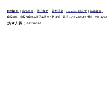
回到首頁
|
商品目錄
|
關於我們
|
最新訊息
|
Cube-Net 研究所
|
訪客留言
南投總部：南投市南崗工業區工業南五路11號 /
電話：049-2260989 傳真：049-2260
訪客人數：