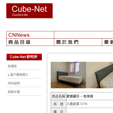
【2024-08-01】
- 颱風之後...
知識區
客戶實例照片
布料說明
如新計畫
商品名稱
蒙娜麗莎 – 有床頭
人造皮革 5376
布 號
備 註