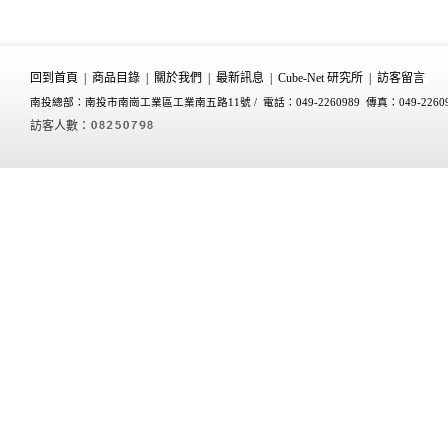
回到首頁
|
商品目錄
|
關於我們
|
最新訊息
|
Cube-Net 研究所
|
訪客留言
南投總部：南投市南崗工業區工業南五路11號 /
電話：049-2260989 傳真：049-2260
訪客人數：