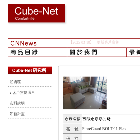
【2024-08-01】
- 颱風之後...
知識區
客戶實例照片
布料說明
如新計畫
商品名稱
巨型水咚咚沙發
FibreGuard BOLT 01-Flax
布 號
備 註