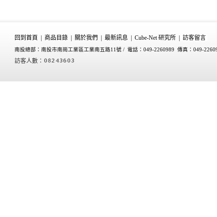
回到首頁
|
商品目錄
|
關於我們
|
最新訊息
|
Cube-Net 研究所
|
訪客留言
南投總部：南投市南崗工業區工業南五路11號 /
電話：049-2260989 傳真：049-2260
訪客人數：