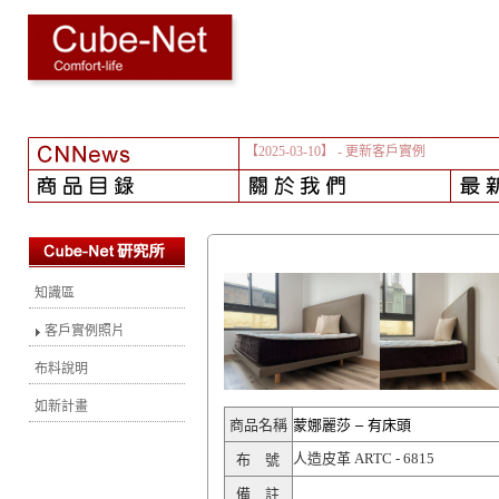
【2025-03-10】
- 更新客戶實例
知識區
客戶實例照片
布料說明
如新計畫
商品名稱
蒙娜麗莎 – 有床頭
人造皮革 ARTC - 6815
布 號
備 註