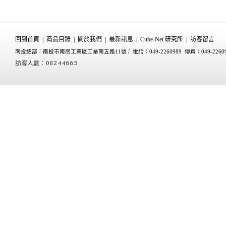
回到首頁
|
商品目錄
|
關於我們
|
最新訊息
|
Cube-Net 研究所
|
訪客留言
南投總部：南投市南崗工業區工業南五路11號 /
電話：049-2260989 傳真：049-2260
訪客人數：