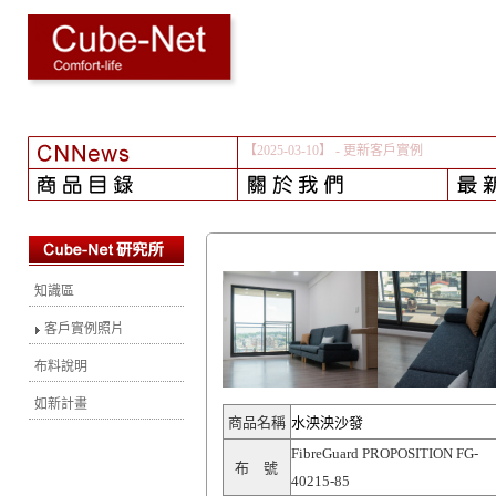
【2025-03-10】
- 更新客戶實例
知識區
客戶實例照片
布料說明
如新計畫
商品名稱
水泱泱沙發
FibreGuard PROPOSITION FG-
布 號
40215-85