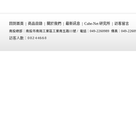
回到首頁
|
商品目錄
|
關於我們
|
最新訊息
|
Cube-Net 研究所
|
訪客留言
南投總部：南投市南崗工業區工業南五路11號 /
電話：049-2260989 傳真：049-2260
訪客人數：