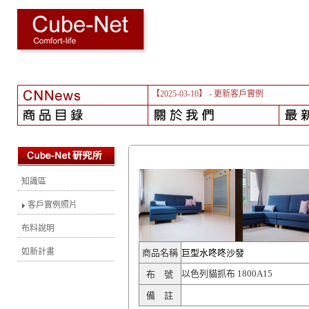
【2025-03-10】
- 更新客戶實例
知識區
客戶實例照片
布料說明
如新計畫
商品名稱
巨型水咚咚沙發
以色列貓抓布 1800A15
布 號
備 註