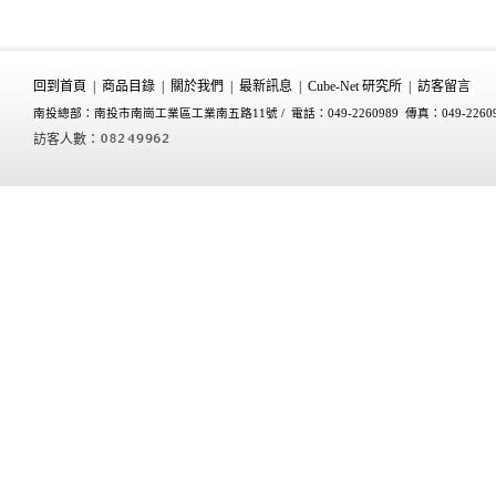
回到首頁
|
商品目錄
|
關於我們
|
最新訊息
|
Cube-Net 研究所
|
訪客留言
南投總部：南投市南崗工業區工業南五路11號 /
電話：049-2260989 傳真：049-2260
訪客人數：