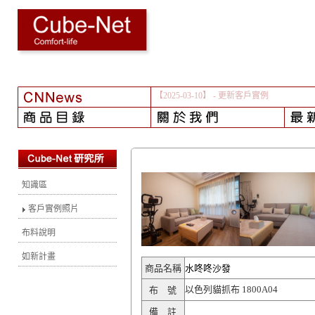
【2025-03-10】
- 更新客戶實例
知識區
客戶實例照片
布料說明
如新計畫
商品名稱
水咚咚沙發
以色列貓抓布 1800A04
布 號
備 註