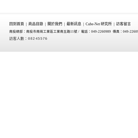
回到首頁
|
商品目錄
|
關於我們
|
最新訊息
|
Cube-Net 研究所
|
訪客留言
南投總部：南投市南崗工業區工業南五路11號 /
電話：049-2260989 傳真：049-2260
訪客人數：