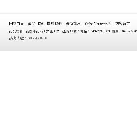
回到首頁
|
商品目錄
|
關於我們
|
最新訊息
|
Cube-Net 研究所
|
訪客留言
南投總部：南投市南崗工業區工業南五路11號 /
電話：049-2260989 傳真：049-2260
訪客人數：