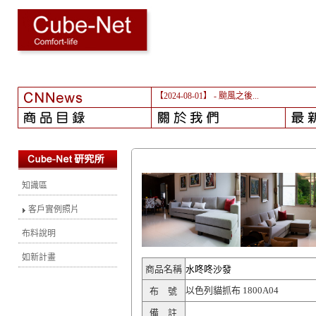
【2024-08-01】
- 颱風之後...
知識區
客戶實例照片
布料說明
如新計畫
商品名稱
水咚咚沙發
以色列貓抓布 1800A04
布 號
備 註