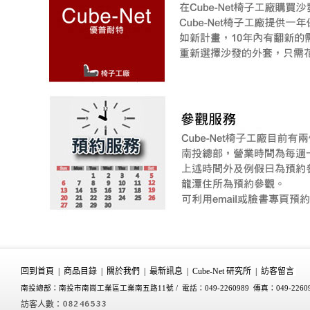
回到首頁
|
商品目錄
|
關於我們
|
最新訊息
|
Cube-Net 研究所
|
訪客留言
南投總部：南投市南崗工業區工業南五路11號 /
電話：049-2260989 傳真：049-2260
訪客人數：