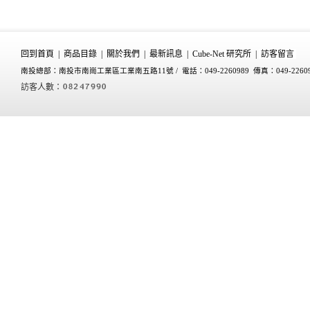
回到首頁
|
商品目錄
|
關於我們
|
最新訊息
|
Cube-Net 研究所
|
訪客留言
南投總部：南投市南崗工業區工業南五路11號 /
電話：049-2260989 傳真：049-2260
訪客人數：