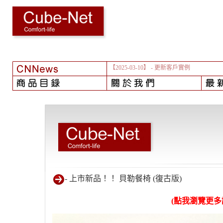
【2024-08-01】
- 颱風之後...
- 上市新品！！ 貝勒餐椅 (復古版)
(
點我瀏覽
更多