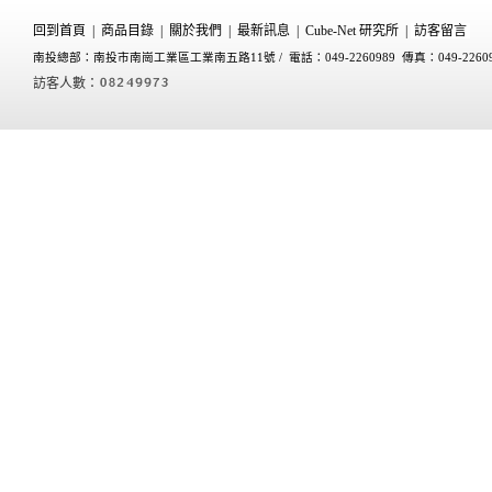
回到首頁
|
商品目錄
|
關於我們
|
最新訊息
|
Cube-Net 研究所
|
訪客留言
南投總部：南投市南崗工業區工業南五路11號 /
電話：049-2260989 傳真：049-2260
訪客人數：