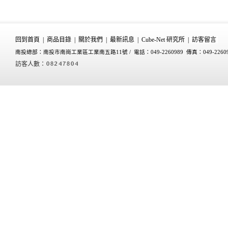
回到首頁
|
商品目錄
|
關於我們
|
最新訊息
|
Cube-Net 研究所
|
訪客留言
南投總部：南投市南崗工業區工業南五路11號 /
電話：049-2260989 傳真：049-2260
訪客人數：