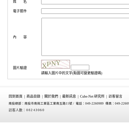
姓 名
電子郵件
內 容
圖片驗證
請輸入圖片中的文字(點圖可變更驗證碼)
回到首頁
|
商品目錄
|
關於我們
|
最新訊息
|
Cube-Net 研究所
|
訪客留言
南投總部：南投市南崗工業區工業南五路11號 /
電話：049-2260989 傳真：049-2260
訪客人數：