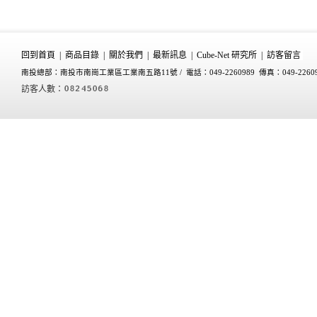
回到首頁
|
商品目錄
|
關於我們
|
最新訊息
|
Cube-Net 研究所
|
訪客留言
南投總部：南投市南崗工業區工業南五路11號 /
電話：049-2260989 傳真：049-2260
訪客人數：