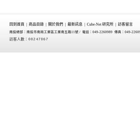
回到首頁
|
商品目錄
|
關於我們
|
最新訊息
|
Cube-Net 研究所
|
訪客留言
南投總部：南投市南崗工業區工業南五路11號 /
電話：049-2260989 傳真：049-2260
訪客人數：